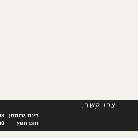
:צרו קשר
0547779303 רינת גרוסמן
0545634500 תום חפץ